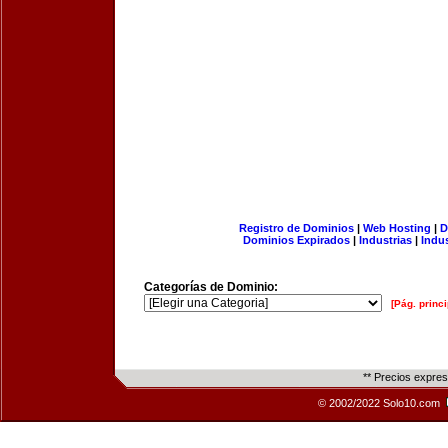
Registro de Dominios
|
Web Hosting
|
D
Dominios Expirados
|
Industrias
|
Indu
Categorías de Dominio:
[Pág. princi
** Precios expre
© 2002/2022 Solo10.com