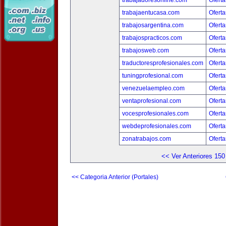
trabajadoresonline.com
Oferta
trabajaentucasa.com
Oferta
trabajosargentina.com
Oferta
trabajospracticos.com
Oferta
trabajosweb.com
Oferta
traductoresprofesionales.com
Oferta
tuningprofesional.com
Oferta
venezuelaempleo.com
Oferta
ventaprofesional.com
Oferta
vocesprofesionales.com
Oferta
webdeprofesionales.com
Oferta
zonatrabajos.com
Oferta
<< Ver Anteriores 150
<< Categoria Anterior (Portales)