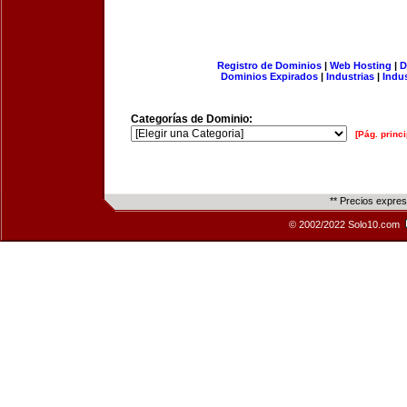
Registro de Dominios
|
Web Hosting
|
D
Dominios Expirados
|
Industrias
|
Indu
Categorías de Dominio:
[Pág. princi
** Precios expre
© 2002/2022 Solo10.com