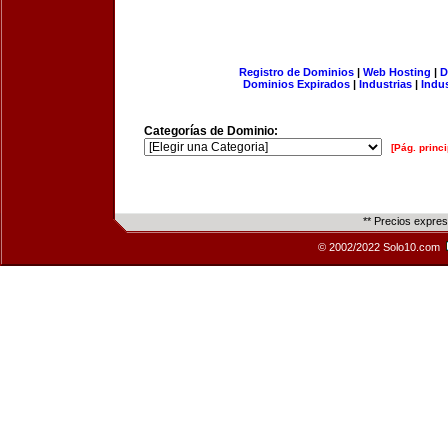
Registro de Dominios
|
Web Hosting
|
D
Dominios Expirados
|
Industrias
|
Indu
Categorías de Dominio:
[Pág. princi
** Precios expre
© 2002/2022 Solo10.com