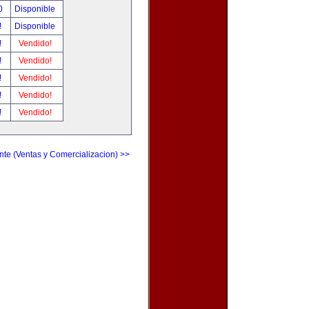
00
Disponible
!
Disponible
!
Vendido!
!
Vendido!
!
Vendido!
!
Vendido!
!
Vendido!
nte (Ventas y Comercializacion) >>