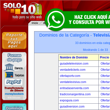
Dominios de la Categoría -
Televis
33 dominios en esta categ
Mostrando 1 de 33
Nombre de Dominio
Precio
guiadetelevision.com
Ofertar
ventadetickets.com
Ofertar
ofertaportv.com
Ofertar
ventatelevisiva.com
Ofertar
entradasenventa.com
Ofertar
tradicionargentina.com
Ofertar
expoguia.com
Ofertar
guiadiversion.com
Ofertar