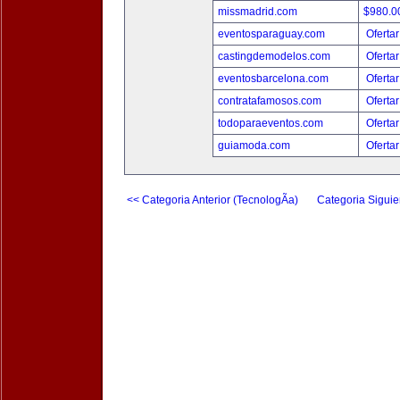
missmadrid.com
$980.
eventosparaguay.com
Ofertar
castingdemodelos.com
Ofertar
eventosbarcelona.com
Ofertar
contratafamosos.com
Ofertar
todoparaeventos.com
Ofertar
guiamoda.com
Ofertar
<< Categoria Anterior (TecnologÃ­a)
Categoria Siguie