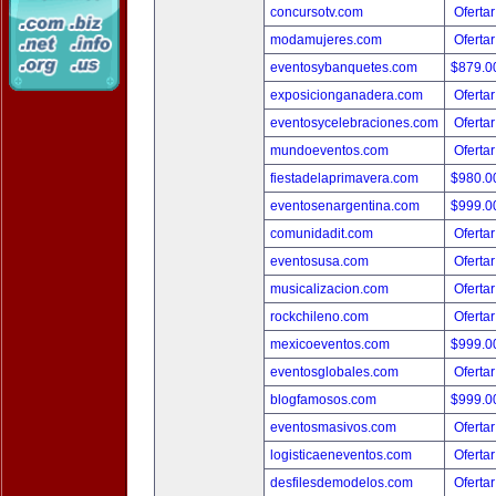
concursotv.com
Ofertar
modamujeres.com
Ofertar
eventosybanquetes.com
$879.
exposicionganadera.com
Ofertar
eventosycelebraciones.com
Ofertar
mundoeventos.com
Ofertar
fiestadelaprimavera.com
$980.
eventosenargentina.com
$999.
comunidadit.com
Ofertar
eventosusa.com
Ofertar
musicalizacion.com
Ofertar
rockchileno.com
Ofertar
mexicoeventos.com
$999.
eventosglobales.com
Ofertar
blogfamosos.com
$999.
eventosmasivos.com
Ofertar
logisticaeneventos.com
Ofertar
desfilesdemodelos.com
Ofertar