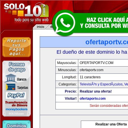
ofertaportv.
El dueño de este dominio lo ha
Mayusculas:
OFERTAPORTV.COM
Minusculas:
ofertaportv.com
Longitud:
11 caracteres
Categorias:
TelevisiÃ³n y EspectÃ¡culos
,
Ve
Precio:
Realizar una oferta!
Visitar!
ofertaportv.com
Serán consideradas ofer
Realizar una Oferta