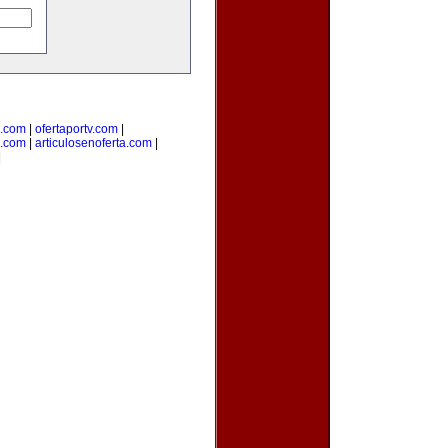
e.com
|
ofertaportv.com
|
a.com
|
articulosenoferta.com
|
|