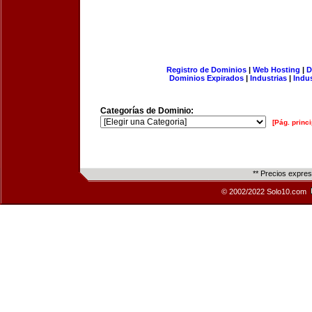
Registro de Dominios
|
Web Hosting
|
D
Dominios Expirados
|
Industrias
|
Indu
Categorías de Dominio:
[Pág. princi
** Precios expre
© 2002/2022 Solo10.com