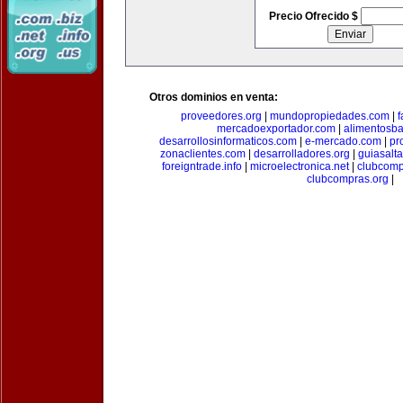
Precio Ofrecido $
Otros dominios en venta:
proveedores.org
|
mundopropiedades.com
|
f
mercadoexportador.com
|
alimentosb
desarrollosinformaticos.com
|
e-mercado.com
|
pr
zonaclientes.com
|
desarrolladores.org
|
guiasalt
foreigntrade.info
|
microelectronica.net
|
clubcom
clubcompras.org
|