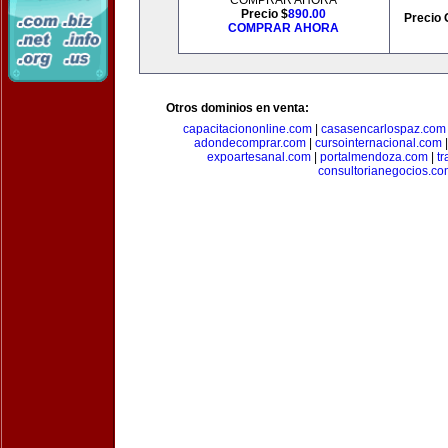
COMPRAR AHORA
Precio $
890.00
Precio 
COMPRAR AHORA
Otros dominios en venta:
capacitaciononline.com
|
casasencarlospaz.com
adondecomprar.com
|
cursointernacional.com
expoartesanal.com
|
portalmendoza.com
|
t
consultorianegocios.c