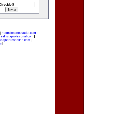
Ofrecido $
|
negociosenecuador.com
|
|
estilistaprofesional.com
|
rabajadoresonline.com
|
om
|