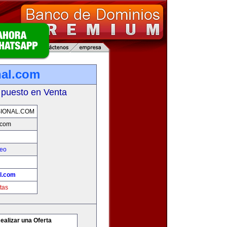
nal.com
 puesto en Venta
SIONAL.COM
l.com
leo
al.com
tas
ealizar una Oferta