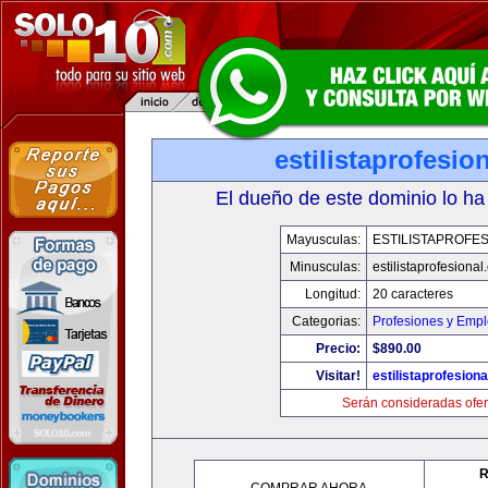
estilistaprofesio
El dueño de este dominio lo ha
Mayusculas:
ESTILISTAPROFE
Minusculas:
estilistaprofesiona
Longitud:
20 caracteres
Categorias:
Profesiones y Emp
Precio:
$890.00
Visitar!
estilistaprofesion
Serán consideradas ofer
R