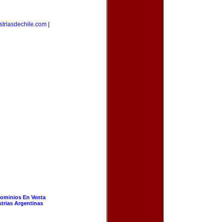
striasdechile.com
|
ominios En Venta
strias Argentinas