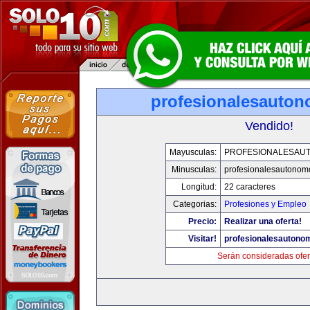
profesionalesauto
Vendido!
Mayusculas:
PROFESIONALESAU
Minusculas:
profesionalesautonom
Longitud:
22 caracteres
Categorias:
Profesiones y Empleo
Precio:
Realizar una oferta!
Visitar!
profesionalesautono
Serán consideradas ofer