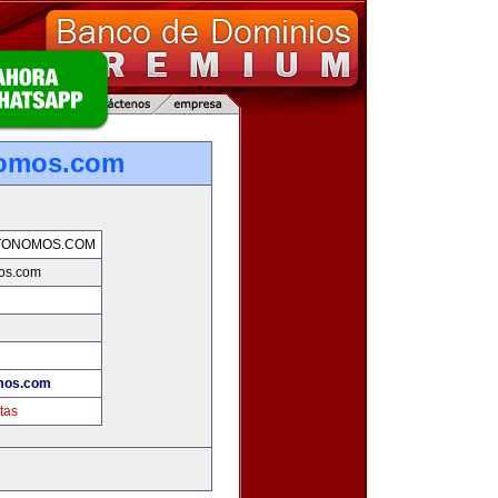
nomos.com
TONOMOS.COM
os.com
mos.com
tas