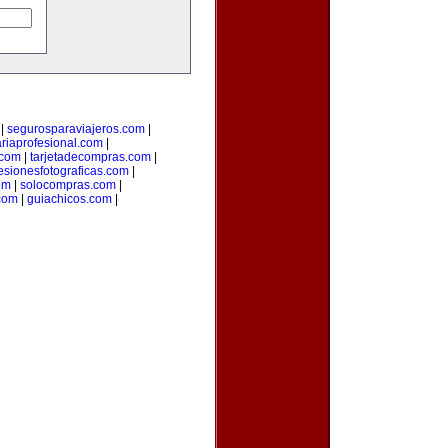
|
segurosparaviajeros.com
|
ariaprofesional.com
|
.com
|
tarjetadecompras.com
|
esionesfotograficas.com
|
om
|
solocompras.com
|
com
|
guiachicos.com
|