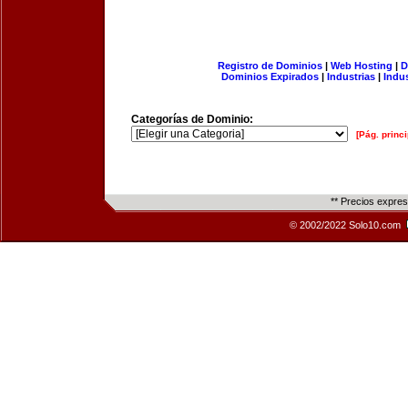
Registro de Dominios
|
Web Hosting
|
D
Dominios Expirados
|
Industrias
|
Indu
Categorías de Dominio:
[Pág. princi
** Precios expre
© 2002/2022 Solo10.com